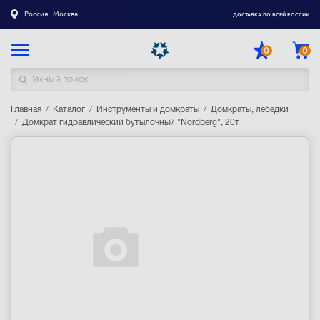
Россия - Москва
ДОСТАВКА ПО ВСЕЙ РОССИИ
0
0
Главная
Каталог товаров
Каталог
Инструменты и домкраты
Домкраты, лебедки
Домкрат гидравлический бутылочный "Nordberg", 20т
Регистрация
|
Вход
Доставка
Оплата
Гарантия
Контакты
Акции
Оптовым и корпоративным клиентам