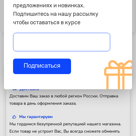
предложениях и новинках.
Подпишитесь на нашу рассылку
690 ₽
4 425 ₽
чтобы оставаться в курсе
Резинка на домкрат бутылочного
Зацеп для реечного домкрата
типа, D=28мм
"АвтоДело" Lift-mate
Подписаться
Полезная информация
Доставка
Доставим Ваш заказ в любой регион России. Отправка
товара в день оформления заказа.
Мы гарантируем
Мы гордимся безупречной репутацией нашего магазина.
Если товар не устроит Вас, Вы всегда сможете обменять