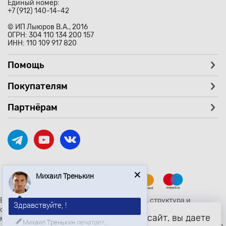
Единый номер:
+7 (912) 140-14-42
© ИП Лыюров В.А., 2016
ОГРН: 304 110 134 200 157
ИНН: 110 109 917 820
Помощь
Покупателям
Партнёрам
Михаил Тренькин
Вся текстовая и графическая информация, структура и
Здравствуйте, !
оформление страницы avtozaryad.ru защищены российскими и
Продолжая использовать наш сайт, вы даете
международными законами и соглашениями об охране
Михаил Тренькин
печатает...