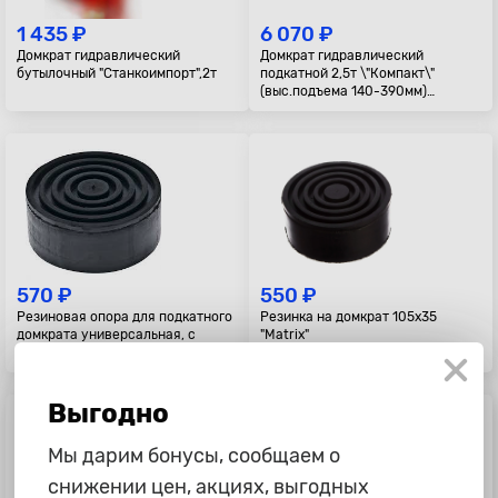
1 435 ₽
6 070 ₽
Домкрат гидравлический
Домкрат гидравлический
бутылочный "Станкоимпорт",2т
подкатной 2,5т \"Компакт\"
(выс.подъема 140-390мм)
ЭВРИКА /1 NEW
570 ₽
550 ₽
Резиновая опора для подкатного
Резинка на домкрат 105х35
домкрата универсальная, с
"Matrix"
увеличенной высотой MATRIX D
105 мм. H 45 м
Выгодно
Мы дарим бонусы, сообщаем о
снижении цен, акциях, выгодных