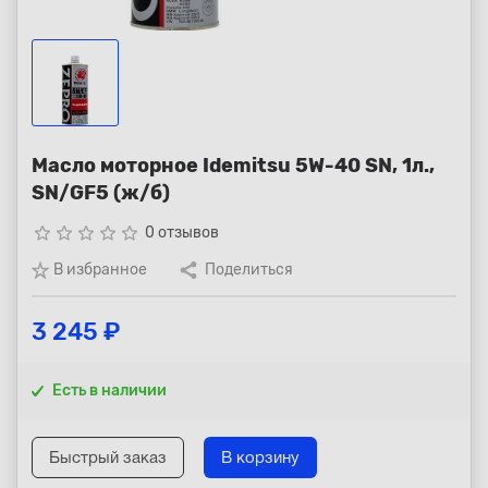
Республика Коми - Сыктывкар
+7 (800) 250-15-01
Масло моторное Idemitsu 5W-40 SN, 1л.,
SN/GF5 (ж/б)
star_border
star_border
star_border
star_border
star_border
0 отзывов
В избранное
Поделиться
3 245 ₽
Есть в наличии
Быстрый заказ
В корзину