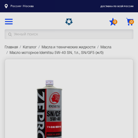
Россия - Москва
ДОСТАВКА ПО ВСЕЙ РОССИИ
0
0
Главная
Каталог товаров
Каталог
Масла и технические жидкости
Масла
Масло моторное Idemitsu 5W-40 SN, 1л., SN/GF5 (ж/б)
Регистрация
|
Вход
Доставка
Оплата
Гарантия
Контакты
Акции
Оптовым и корпоративным клиентам