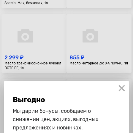
Special Max, бочковая, 1л
2 299 ₽
855 ₽
Масло трансмиссионное Лукойл
Масло моторное Zic X4, 10W40, 1л
DCTF FE, 1л.
Выгодно
Мы дарим бонусы, сообщаем о
снижении цен, акциях, выгодных
6 150 ₽
3 915 ₽
предложениях и новинках.
Масло моторное Toyota 5w30
Масло моторное Лукойл-Genesis