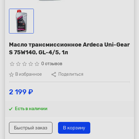
Республика Коми - Сыктывкар
+7 (800) 250-15-01
Масло трансмиссионное Ardeca Uni-Gear
S 75W140, GL-4/5, 1л
star_border
star_border
star_border
star_border
star_border
0 отзывов
В избранное
Поделиться
2 199 ₽
Есть в наличии
Быстрый заказ
В корзину