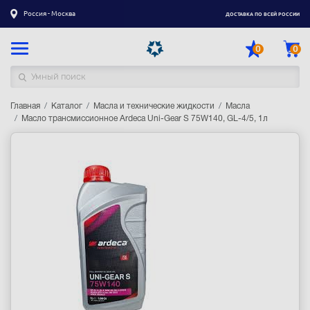
Россия - Москва
ДОСТАВКА ПО ВСЕЙ РОССИИ
0
0
Главная
Каталог товаров
Каталог
Масла и технические жидкости
Масла
Масло трансмиссионное Ardeca Uni-Gear S 75W140, GL-4/5, 1л
Регистрация
|
Вход
Доставка
Оплата
Гарантия
Контакты
Акции
Оптовым и корпоративным клиентам