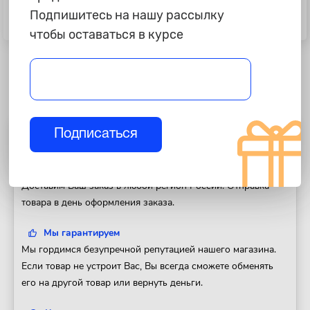
2 299 ₽
6 150 ₽
Подпишитесь на нашу рассылку
Масло трансмиссионное Лукойл
Масло моторное Toyota 5w30
DCTF FE, 1л.
A5/B5, синтетика, 5л., картон
чтобы оставаться в курсе
Подписаться
Полезная информация
Доставка
Доставим Ваш заказ в любой регион России. Отправка
товара в день оформления заказа.
Мы гарантируем
Мы гордимся безупречной репутацией нашего магазина.
Если товар не устроит Вас, Вы всегда сможете обменять
его на другой товар или вернуть деньги.