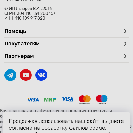
© ИП Лыюров В.А., 2016
ОГРН: 304 110 134 200 157
ИНН: 110 109 917 820
Помощь
Покупателям
Партнёрам
Вся текстовая и графическая информация, структура и
оформление страницы avtozaryad.ru защищены российскими и
Продолжая использовать наш сайт, вы даете
международными законами и соглашениями об охране
авторских прав и интеллектуальной собственности (статьи 1259
согласие на обработку файлов cookie,
и 1260 главы 70 «Авторское право» Гражданского Кодекса