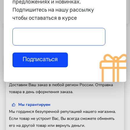
предложениях и новинках.
255 ₽
945 ₽
Подпишитесь на нашу рассылку
Ремень ГУР Mitsubishi Lancer IX
Ремень Metaco 6PK1615
чтобы оставаться в курсе
без кондиционера "Meyle"
Подписаться
Полезная информация
Доставка
Доставим Ваш заказ в любой регион России. Отправка
товара в день оформления заказа.
Мы гарантируем
Мы гордимся безупречной репутацией нашего магазина.
Если товар не устроит Вас, Вы всегда сможете обменять
его на другой товар или вернуть деньги.