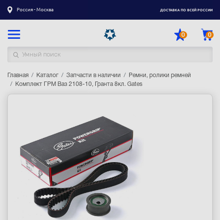
Россия - Москва
ДОСТАВКА ПО ВСЕЙ РОССИИ
0
0
Главная
Каталог товаров
Каталог
Запчасти в наличии
Ремни, ролики ремней
Комплект ГРМ Ваз 2108-10, Гранта 8кл. Gates
Регистрация
|
Вход
Доставка
Оплата
Гарантия
Контакты
Акции
Оптовым и корпоративным клиентам