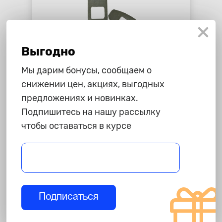
Выгодно
Мы дарим бонусы, сообщаем о
снижении цен, акциях, выгодных
275 ₽
предложениях и новинках.
Заглушка ремня безопасности
Подпишитесь на нашу рассылку
"JT", металл, 2шт
чтобы оставаться в курсе
star_border
star_border
star_border
star_border
star_border
-
+
В корзину
Подписаться