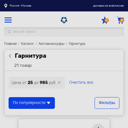
Россия - Москва
ДОСТАВКА ПО ВСЕЙ РОССИИ
0
0
Главная
Каталог товаров
Каталог
Автоаксессуары
Гарнитура
Гарнитура
Регистрация
|
Вход
21 товар
Доставка
Оплата
Цена от
25
до
985
руб.
Очистить все
Гарантия
Контакты
По популярности
Фильтры
Акции
Оптовым и корпоративным клиентам