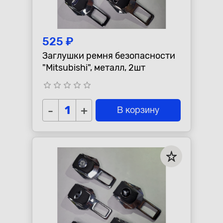
525 ₽
Заглушки ремня безопасности
"Mitsubishi", металл, 2шт
star_border
star_border
star_border
star_border
star_border
-
+
В корзину