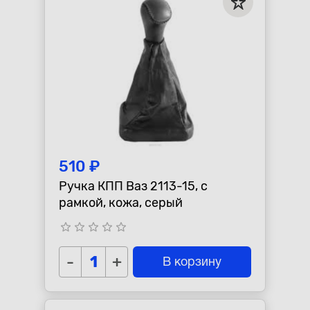
510 ₽
Ручка КПП Ваз 2113-15, с
рамкой, кожа, серый
star_border
star_border
star_border
star_border
star_border
-
+
В корзину