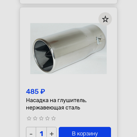
485 ₽
Насадка на глушитель,
нержавеющая сталь
star_border
star_border
star_border
star_border
star_border
-
+
В корзину