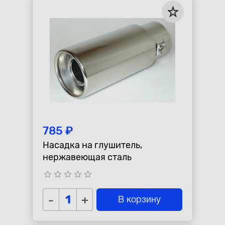
785 ₽
Насадка на глушитель,
нержавеющая сталь
star_border
star_border
star_border
star_border
star_border
-
+
В корзину