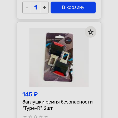
-
+
В корзину
145 ₽
Заглушки ремня безопасности
"Type-R", 2шт
star_border
star_border
star_border
star_border
star_border