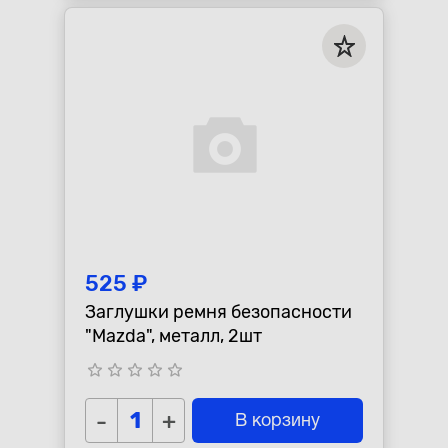
525 ₽
Заглушки ремня безопасности
"Mazda", металл, 2шт
star_border
star_border
star_border
star_border
star_border
-
+
В корзину