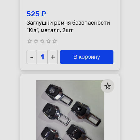
525 ₽
Заглушки ремня безопасности
"Kia", металл, 2шт
star_border
star_border
star_border
star_border
star_border
-
+
В корзину