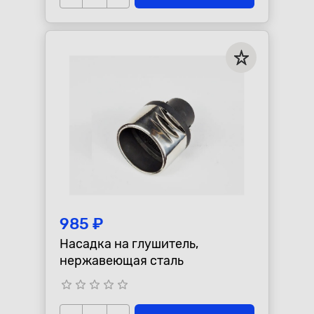
985 ₽
Насадка на глушитель,
нержавеющая сталь
star_border
star_border
star_border
star_border
star_border