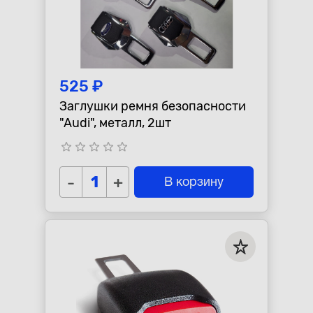
525 ₽
Заглушки ремня безопасности
"Audi", металл, 2шт
star_border
star_border
star_border
star_border
star_border
-
+
В корзину