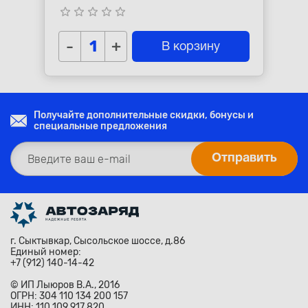
star_border
star_border
star_border
star_border
star_border
-
+
В корзину
Получайте дополнительные скидки, бонусы и
специальные предложения
г. Сыктывкар, Сысольское шоссе, д.86
Единый номер:
+7 (912) 140-14-42
© ИП Лыюров В.А., 2016
ОГРН: 304 110 134 200 157
ИНН: 110 109 917 820