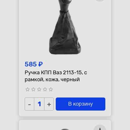
585 ₽
Ручка КПП Ваз 2113-15, с
рамкой, кожа, черный
star_border
star_border
star_border
star_border
star_border
-
+
В корзину