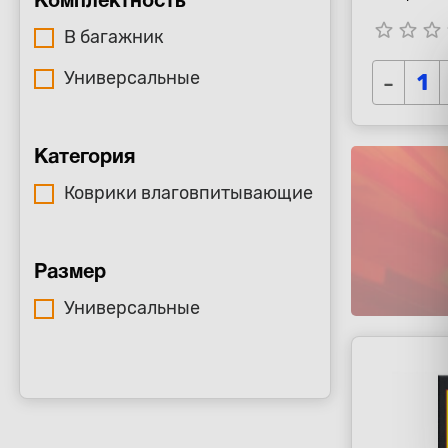
Комплектность
star_border
star_border
star_border
s
В багажник
Универсальные
-
Категория
Коврики влаговпитывающие
Размер
Универсальные