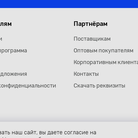
елям
Партнёрам
и
Поставщикам
программа
Оптовым покупателям
Корпоративным клиент
едложения
Контакты
конфиденциальности
Скачать реквизиты
ать наш сайт, вы даете согласие на
формление страницы avtozaryad.ru защищены российскими и ме
ой собственности (статьи 1259 и 1260 главы 70 «Авторское прав