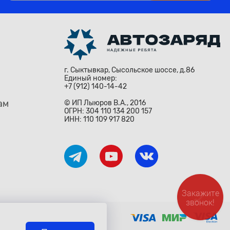
г. Сыктывкар, Сысольское шоссе, д.86
Единый номер:
+7 (912) 140-14-42
ам
© ИП Лыюров В.А., 2016
ОГРН: 304 110 134 200 157
ИНН: 110 109 917 820
Закажите
звонок!
ждународными законами и
о» Гражданского Кодекса