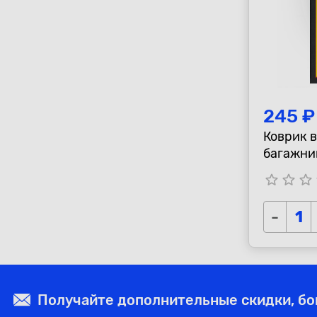
245 ₽
Коврик 
багажник
star_border
star_border
star_border
s
-
Получайте дополнительные скидки, б