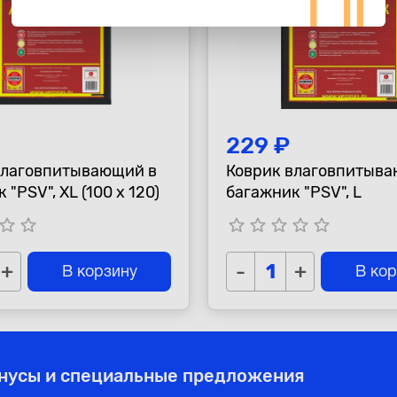
229 ₽
влаговпитывающий в
Коврик влаговпитыва
 "PSV", XL (100 х 120)
багажник "PSV", L
tar_border
star_border
star_border
star_border
star_border
star_border
star_border
+
-
+
В корзину
В ко
онусы и специальные предложения