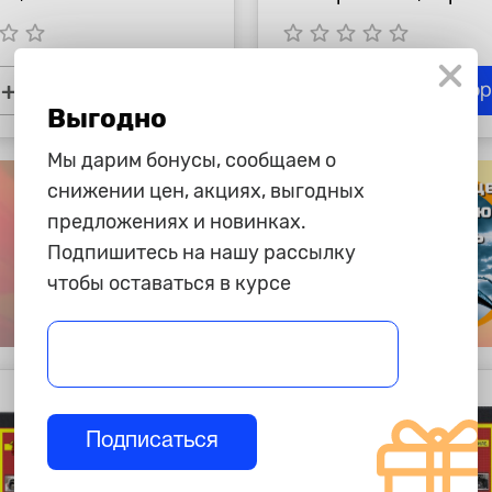
tar_border
star_border
star_border
star_border
star_border
star_border
star_border
+
-
+
В корзину
В ко
Выгодно
Мы дарим бонусы, сообщаем о
снижении цен, акциях, выгодных
предложениях и новинках.
Подпишитесь на нашу рассылку
чтобы оставаться в курсе
Подписаться