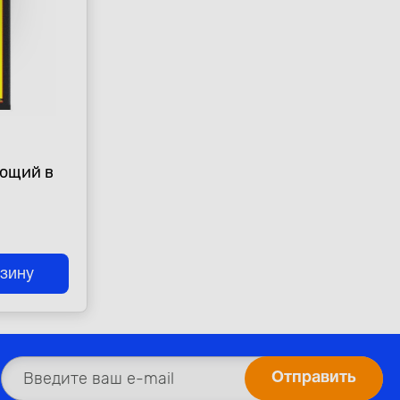
ющий в
рзину