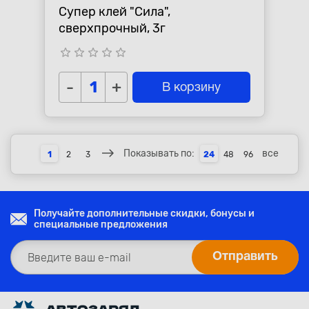
Супер клей "Сила",
сверхпрочный, 3г
star_border
star_border
star_border
star_border
star_border
-
+
В корзину
Показывать по:
все
1
2
3
24
48
96
Получайте дополнительные скидки, бонусы и
специальные предложения