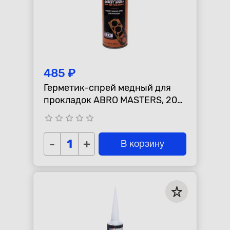
485 ₽
Герметик-спрей медный для
прокладок ABRO MASTERS, 200
мл
star_border
star_border
star_border
star_border
star_border
-
+
В корзину