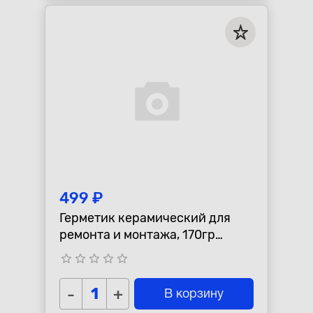
499 ₽
Герметик керамический для
ремонта и монтажа, 170гр
"Abro"
star_border
star_border
star_border
star_border
star_border
-
+
В корзину