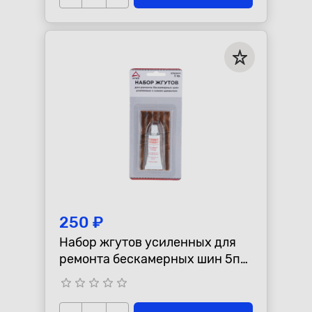
250 ₽
Набор жгутов усиленных для
ремонта бескамерных шин 5пр.
ARNEZI R7950011
star_border
star_border
star_border
star_border
star_border