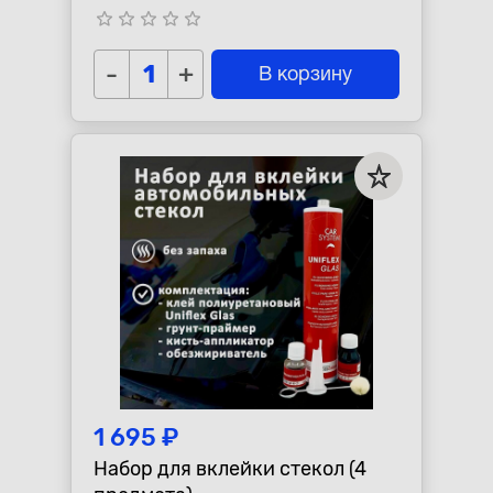
star_border
star_border
star_border
star_border
star_border
-
+
В корзину
1 695 ₽
Набор для вклейки стекол (4