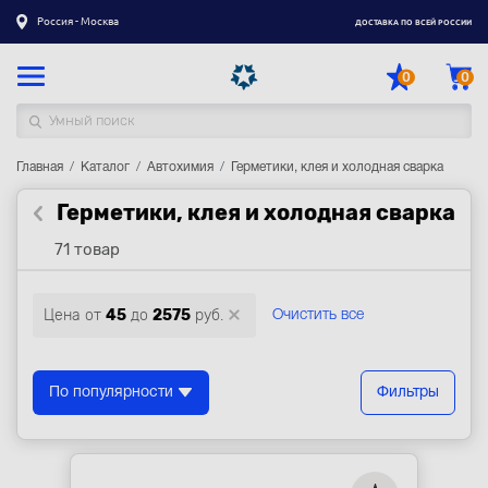
Россия - Москва
ДОСТАВКА ПО ВСЕЙ РОССИИ
0
0
Главная
Каталог товаров
Каталог
Автохимия
Герметики, клея и холодная сварка
Герметики, клея и холодная сварка
Регистрация
|
Вход
71 товар
Доставка
Оплата
Цена от
45
до
2575
руб.
Очистить все
Гарантия
Контакты
По популярности
Фильтры
Акции
Оптовым и корпоративным клиентам