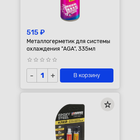
515 ₽
Металлогерметик для системы
охлаждения "AGA", 335мл
star_border
star_border
star_border
star_border
star_border
-
+
В корзину