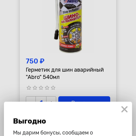
750 ₽
Герметик для шин аварийный
"Abro" 540мл
star_border
star_border
star_border
star_border
star_border
-
+
В корзину
Выгодно
Мы дарим бонусы, сообщаем о