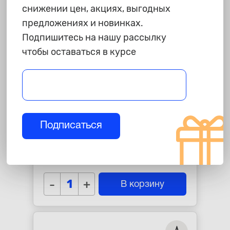
снижении цен, акциях, выгодных
предложениях и новинках.
Подпишитесь на нашу рассылку
чтобы оставаться в курсе
625 ₽
Подписаться
Лента герметизирующая
"Сила", SFLEX-1015В, ремонтная
сверхсильная 10см х1,5 м,
star_border
star_border
star_border
star_border
star_border
черная
-
+
В корзину