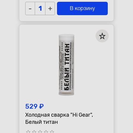
-
+
В корзину
529 ₽
Холодная сварка "Hi Gear",
Белый титан
star_border
star_border
star_border
star_border
star_border