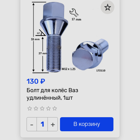
130 ₽
Болт для колёс Ваз
удлинённый, 1шт
star_border
star_border
star_border
star_border
star_border
-
+
В корзину