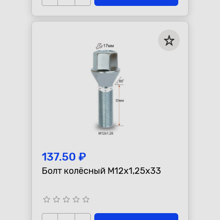
137.50 ₽
Болт колёсный М12х1,25x33
star_border
star_border
star_border
star_border
star_border