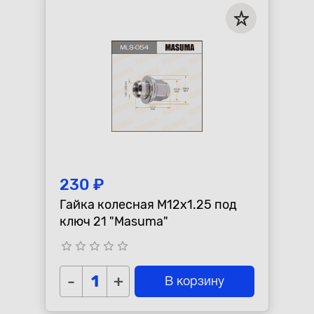
230 ₽
Гайка колесная M12x1.25 под
ключ 21 "Masuma"
star_border
star_border
star_border
star_border
star_border
-
+
В корзину