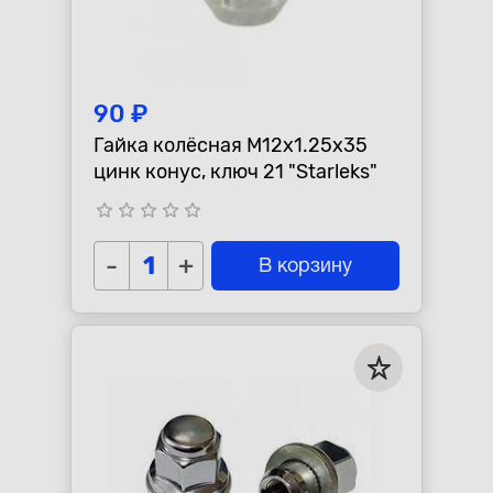
90 ₽
Гайка колёсная М12x1.25x35
цинк конус, ключ 21 "Starleks"
star_border
star_border
star_border
star_border
star_border
-
+
В корзину