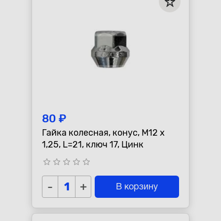
80 ₽
Гайка колесная, конус, M12 x
1,25, L=21, ключ 17, Цинк
star_border
star_border
star_border
star_border
star_border
-
+
В корзину