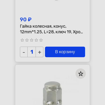
90 ₽
Гайка колесная, конус,
12mm*1.25, L=28, ключ 19, Хром
"Starleks"
star_border
star_border
star_border
star_border
star_border
-
+
В корзину