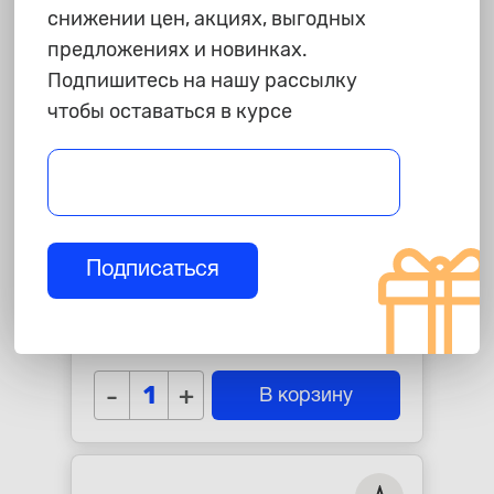
снижении цен, акциях, выгодных
предложениях и новинках.
Подпишитесь на нашу рассылку
чтобы оставаться в курсе
110 ₽
Подписаться
Гайка колесная, конус, M12 x
1,25, L=21, ключ 19,
Цинк=400044, 600044HT
star_border
star_border
star_border
star_border
star_border
-
+
В корзину