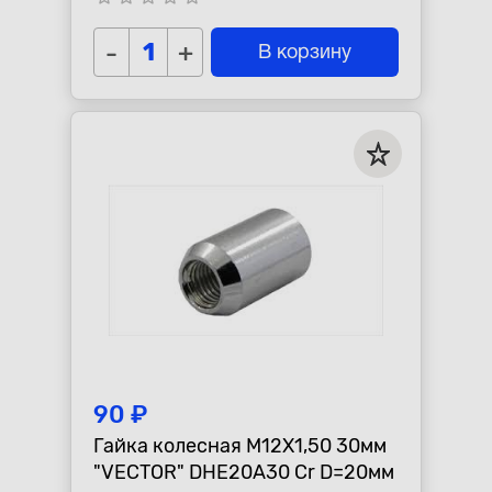
ключ=21мм
-
+
В корзину
90 ₽
Гайка колесная M12X1,50 30мм
"VECTOR" DHE20A30 Cr D=20мм