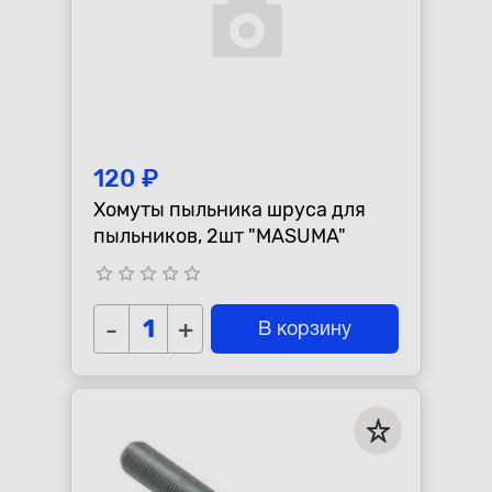
120 ₽
Хомуты пыльника шруса для
пыльников, 2шт "MASUMA"
star_border
star_border
star_border
star_border
star_border
-
+
В корзину