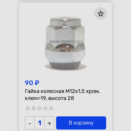
90 ₽
Гайка колесная M12x1,5 хром,
ключ=19, высота 28
star_border
star_border
star_border
star_border
star_border
-
+
В корзину