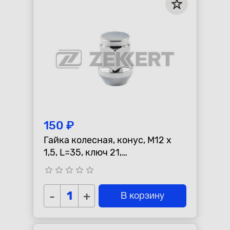
Республика Коми - Сыктывкар
+7 (800) 250-15-01
150 ₽
Гайка колесная, конус, M12 x
1,5, L=35, ключ 21,
Хром=901445HT
star_border
star_border
star_border
star_border
star_border
-
+
В корзину