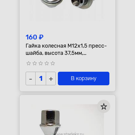
160 ₽
Гайка колесная M12х1,5 пресс-
шайба, высота 37,5мм,
закрытая, ключ 21мм, хром
star_border
star_border
star_border
star_border
star_border
-
+
В корзину