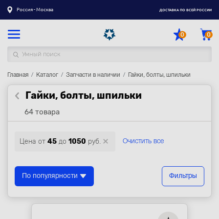
Россия - Москва
ДОСТАВКА ПО ВСЕЙ РОССИИ
0
0
Главная
Каталог товаров
Каталог
Запчасти в наличии
Гайки, болты, шпильки
Гайки, болты, шпильки
Регистрация
|
Вход
64 товара
Доставка
Оплата
Цена от
45
до
1050
руб.
Очистить все
Гарантия
Контакты
По популярности
Фильтры
Акции
Оптовым и корпоративным клиентам