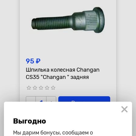
95 ₽
Шпилька колесная Changan
CS35 "Changan " задняя
star_border
star_border
star_border
star_border
star_border
-
+
В корзину
Выгодно
Мы дарим бонусы, сообщаем о