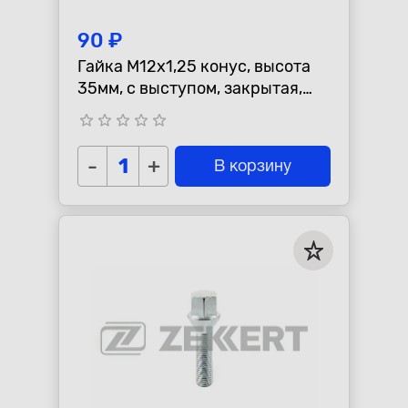
90 ₽
Гайка M12х1,25 конус, высота
35мм, с выступом, закрытая,
ключ 19мм, хром
star_border
star_border
star_border
star_border
star_border
-
+
В корзину