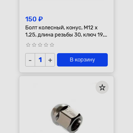
150 ₽
Болт колесный, конус, M12 x
1,25, длина резьбы 30, ключ 19,
Цинк=С19В23
star_border
star_border
star_border
star_border
star_border
-
+
В корзину