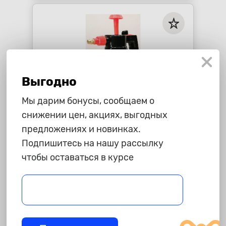
Выгодно
Мы дарим бонусы, сообщаем о
снижении цен, акциях, выгодных
предложениях и новинках.
405 ₽
Подпишитесь на нашу рассылку
чтобы оставаться в курсе
Распылитель для
бесконтактной мойки, V=1,5л,
оранжевый
star_border
star_border
star_border
star_border
star_border
-
+
В корзину