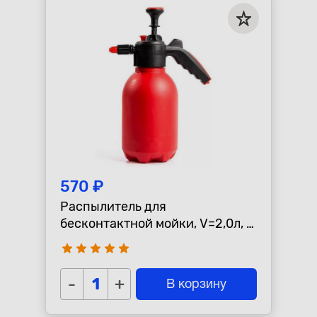
570 ₽
Распылитель для
бесконтактной мойки, V=2,0л, с
клапаном
star
star
star
star
star
-
+
В корзину