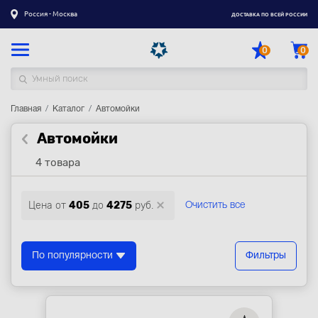
Россия - Москва
ДОСТАВКА ПО ВСЕЙ РОССИИ
0
0
Главная
Каталог товаров
Каталог
Автомойки
Автомойки
Регистрация
|
Вход
4 товара
Доставка
Оплата
Цена от
405
до
4275
руб.
Очистить все
Гарантия
Контакты
По популярности
Фильтры
Акции
Оптовым и корпоративным клиентам