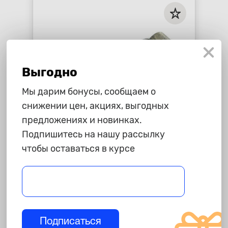
Выгодно
Мы дарим бонусы, сообщаем о
снижении цен, акциях, выгодных
предложениях и новинках.
895 ₽
Подпишитесь на нашу рассылку
чтобы оставаться в курсе
Валик прикаточный,
металлический, 30 мм
star_border
star_border
star_border
star_border
star_border
-
+
В корзину
Подписаться