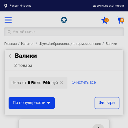
Россия - Москва
ДОСТАВКА ПО ВСЕЙ РОССИИ
0
0
Главная
Каталог товаров
Каталог
Шумо/виброизоляция, термоизоляция
Валики
Валики
Регистрация
|
Вход
2 товара
Доставка
Оплата
Цена от
895
до
965
руб.
Очистить все
Гарантия
Контакты
По популярности
Фильтры
Акции
Оптовым и корпоративным клиентам