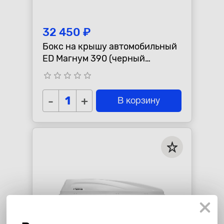
32 450 ₽
Бокс на крышу автомобильный
ED Магнум 390 (черный
матовый) (1850х840х400)
star_border
star_border
star_border
star_border
star_border
Быстросъём
-
+
В корзину