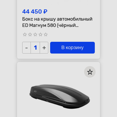
44 450 ₽
Бокс на крышу автомобильный
ED Магнум 580 (чёрный
матовый) (2200х840х400)
star_border
star_border
star_border
star_border
star_border
Быстросъём
-
+
В корзину