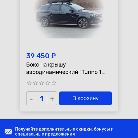
39 450 ₽
Бокс на крышу
аэродинамический "Turino 1
Lux" 410л., черный
star_border
star_border
star_border
star_border
star_border
175x79x45см.
-
+
В корзину
Получайте дополнительные скидки, бонусы и
специальные предложения