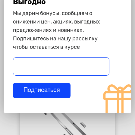
Выгодно
Мы дарим бонусы, сообщаем о
снижении цен, акциях, выгодных
36 390 ₽
предложениях и новинках.
Бокс на крышу
Подпишитесь на нашу рассылку
Аэродинамический "ACTIVE L"
чтобы оставаться в курсе
650 л., белый ДВУСТОРОННЕЕ
star_border
star_border
star_border
star_border
star_border
открывание (UNI-XX-442502.11)
-
+
В корзину
Подписаться