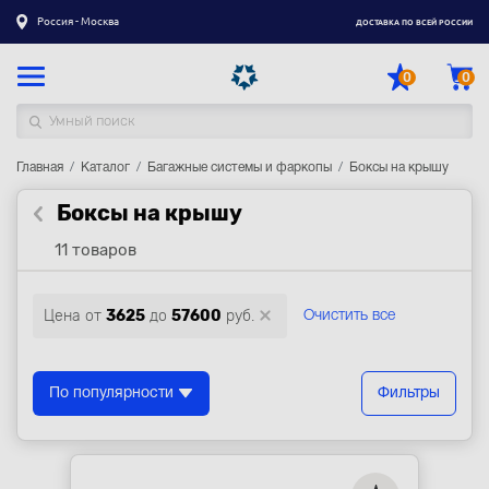
Россия - Москва
ДОСТАВКА ПО ВСЕЙ РОССИИ
0
0
Главная
Каталог товаров
Каталог
Багажные системы и фаркопы
Боксы на крышу
Боксы на крышу
Регистрация
|
Вход
11 товаров
Доставка
Оплата
Цена от
3625
до
57600
руб.
Очистить все
Гарантия
Контакты
По популярности
Фильтры
Акции
Оптовым и корпоративным клиентам