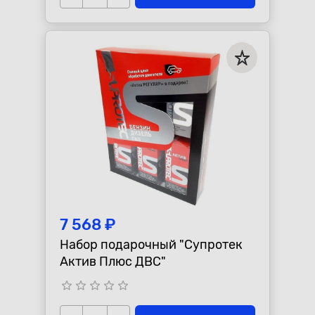
7 568 ₽
Набор подарочный "Супротек
Актив Плюс ДВС"
star_border
star_border
star_border
star_border
star_border