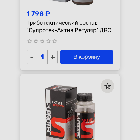
1 798 ₽
Триботехнический состав
"Супротек-Актив Регуляр" ДВС
star_border
star_border
star_border
star_border
star_border
-
+
В корзину