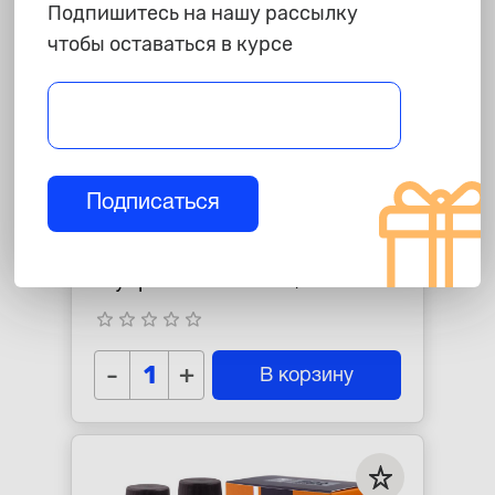
Подпишитесь на нашу рассылку
чтобы оставаться в курсе
Подписаться
865 ₽
Промывка двигателя
"Супротек" A-Prohim,
долговременная, 285мл.
star_border
star_border
star_border
star_border
star_border
-
+
В корзину