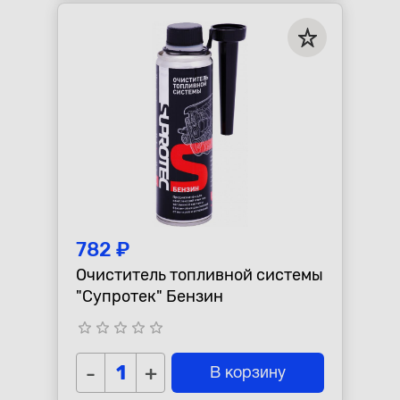
782 ₽
Очиститель топливной системы
"Супротек" Бензин
star_border
star_border
star_border
star_border
star_border
-
+
В корзину