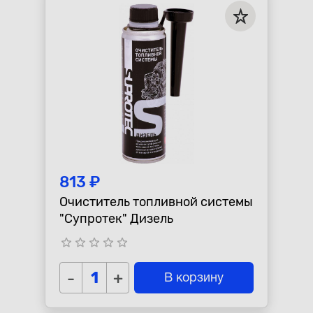
813 ₽
Очиститель топливной системы
"Супротек" Дизель
star_border
star_border
star_border
star_border
star_border
-
+
В корзину