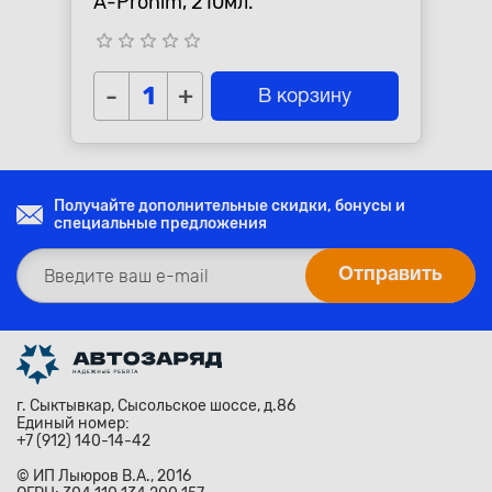
A-Prohim, 210мл.
star_border
star_border
star_border
star_border
star_border
-
+
В корзину
Получайте дополнительные скидки, бонусы и
специальные предложения
г. Сыктывкар, Сысольское шоссе, д.86
Единый номер:
+7 (912) 140-14-42
© ИП Лыюров В.А., 2016