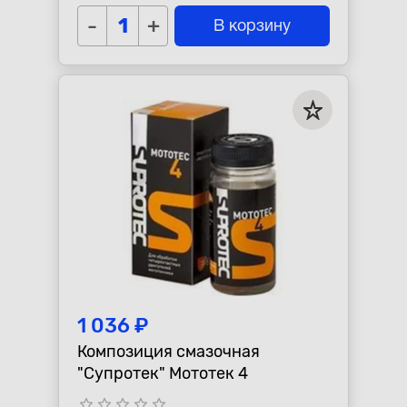
-
+
В корзину
1 036 ₽
Композиция смазочная
"Супротек" Мототек 4
star_border
star_border
star_border
star_border
star_border