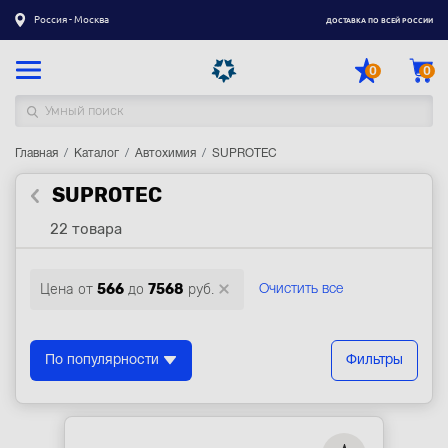
Россия - Москва
ДОСТАВКА ПО ВСЕЙ РОССИИ
0
0
Главная
Каталог товаров
Каталог
Автохимия
SUPROTEC
SUPROTEC
Регистрация
|
Вход
22 товара
Доставка
Оплата
Цена от
566
до
7568
руб.
Очистить все
Гарантия
Контакты
По популярности
Фильтры
Акции
Оптовым и корпоративным клиентам