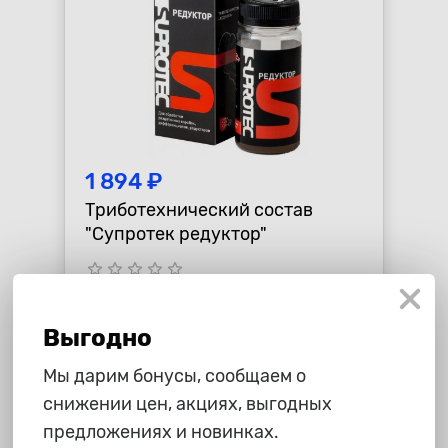
1 894 ₽
Триботехнический состав
"Супротек редуктор"
star_border
star_border
star_border
star_border
star_border
-
+
В корзину
Выгодно
Мы дарим бонусы, сообщаем о
снижении цен, акциях, выгодных
предложениях и новинках.