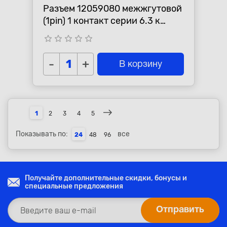
Разъем 12059080 межжгутовой
(1pin) 1 контакт серии 6.3 к
лампе H3 для Lada (ВАЗ).
star_border
star_border
star_border
star_border
star_border
-
+
В корзину
1
2
3
4
5
Показывать по:
все
24
48
96
Получайте дополнительные скидки, бонусы и
специальные предложения