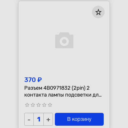
370 ₽
Разъем 4B0971832 (2pin) 2
контакта лампы подсветки для
Audi, Seat, Skoda, Volkswagen.
star_border
star_border
star_border
star_border
star_border
-
+
В корзину