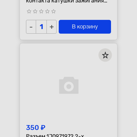
контакта катушки зажигания
для GAZ; блокировки выбора
star_border
star_border
star_border
star_border
star_border
заднего хода, патрона
-
+
В корзину
350 ₽
Разъем 1J0971972 2-х