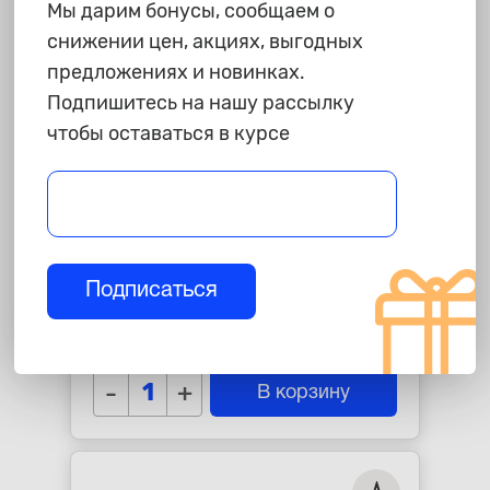
Мы дарим бонусы, сообщаем о
снижении цен, акциях, выгодных
предложениях и новинках.
Подпишитесь на нашу рассылку
чтобы оставаться в курсе
220 ₽
Разъем 988241021 (2pin) 2
Подписаться
контакта датчика не
пристегнутых ремней для Lada
star_border
star_border
star_border
star_border
star_border
(ВАЗ).
-
+
В корзину