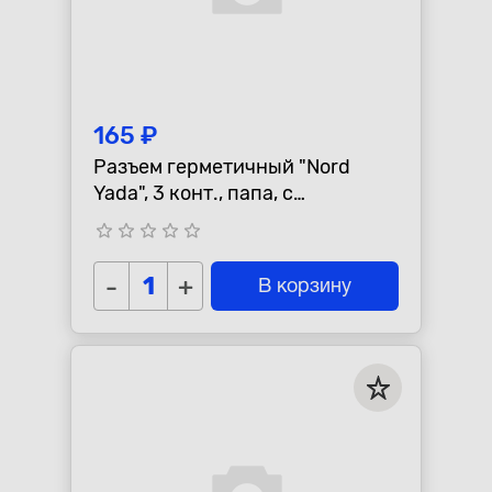
165 ₽
Разъем герметичный "Nord
Yada", 3 конт., папа, с
проводами, S=1,5мм
star_border
star_border
star_border
star_border
star_border
-
+
В корзину