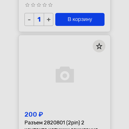
для Daewoo, Chevrolet, Opel.
star_border
star_border
star_border
star_border
star_border
-
+
В корзину
200 ₽
Разъем 2820801 (2pin) 2