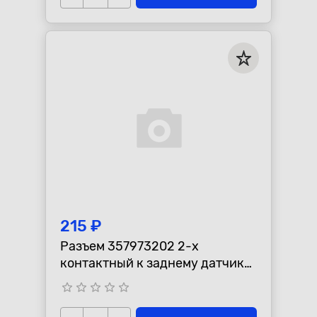
215 ₽
Разъем 357973202 2-х
контактный к заднему датчику
ABS для а/м VAG, Mercedes,
star_border
star_border
star_border
star_border
star_border
MAN