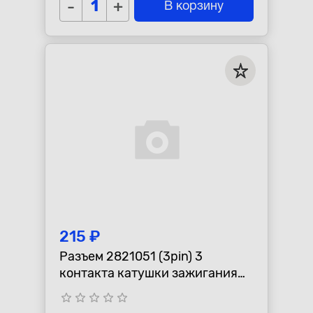
-
+
В корзину
215 ₽
Разъем 2821051 (3pin) 3
контакта катушки зажигания
для Daewoo, Chevrolet, Opel.
star_border
star_border
star_border
star_border
star_border