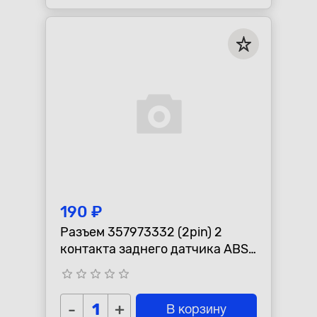
190 ₽
Разъем 357973332 (2pin) 2
контакта заднего датчика ABS
для Audi, Seat, Skoda,
star_border
star_border
star_border
star_border
star_border
Volkswagen.
-
+
В корзину