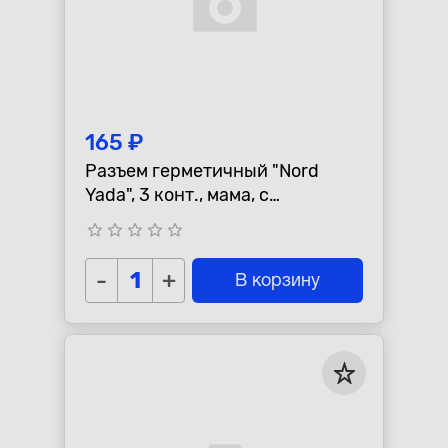
165 ₽
Разъем герметичный "Nord
Yada", 3 конт., мама, с
проводами, S=1,5мм
star_border
star_border
star_border
star_border
star_border
-
+
В корзину