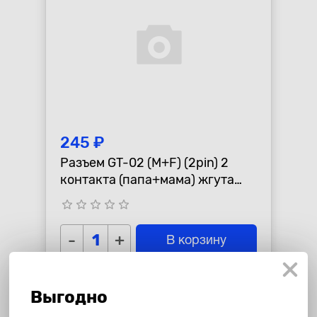
245 ₽
Разъем GT-02 (M+F) (2pin) 2
контакта (папа+мама) жгута
передатчика пальцезащитного
star_border
star_border
star_border
star_border
star_border
профиля для Ford,
-
+
В корзину
Выгодно