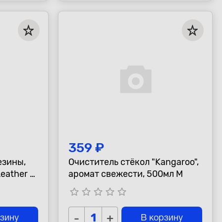
359 ₽
езины,
Очиститель стёкол "Kangaroo",
Leather &
аромат свежести, 500мл М
star_border
star_border
star_border
star_border
star_border
-
+
рзину
В корзину