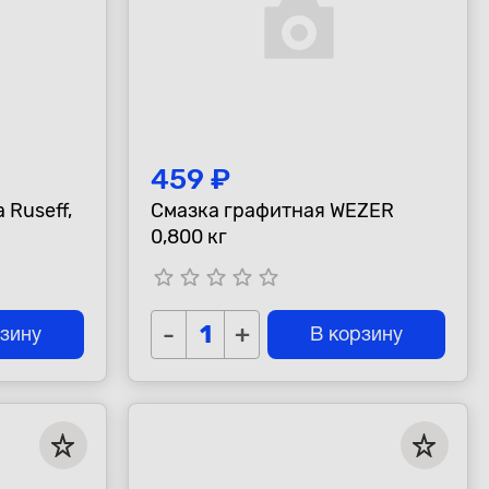
459 ₽
 Ruseff,
Смазка графитная WEZER
0,800 кг
star_border
star_border
star_border
star_border
star_border
-
+
рзину
В корзину