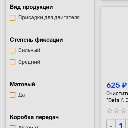
Вид продукции
Присадки для двигателя
Степень фиксации
Сильный
Средний
625 ₽
Матовый
Очистит
Да
"D
star_border
star_border
star_border
s
Коробка передач
-
Автомат