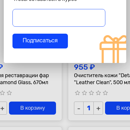
Подписаться
₽
955 ₽
ля реставрации фар
Очиститель кожи "Deta
iamond Glass, 670мл
"Leather Clean", 500 м
tar_border
star_border
star_border
star_border
star_border
star_border
star_border
+
-
+
В корзину
В ко