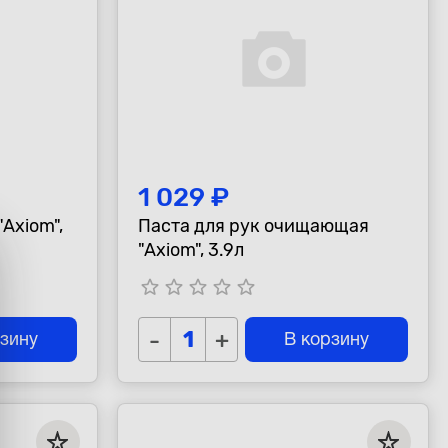
1 029 ₽
Axiom",
Паста для рук очищающая
"Axiom", 3.9л
star_border
star_border
star_border
star_border
star_border
-
+
рзину
В корзину