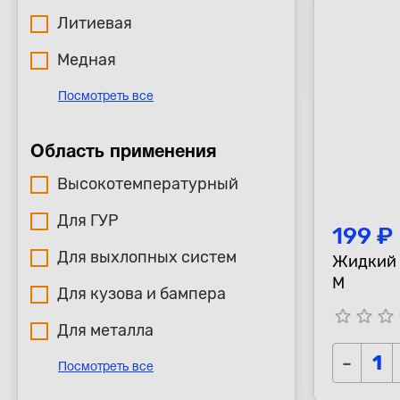
Литиевая
Медная
Посмотреть все
Область применения
Высокотемпературный
Для ГУР
199 ₽
Для выхлопных систем
Жидкий к
М
Для кузова и бампера
star_border
star_border
star_border
s
Для металла
-
Посмотреть все