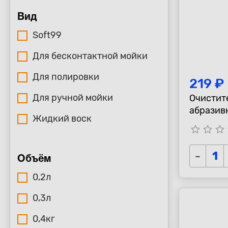
Вид
Soft99
Для бесконтактной мойки
Для полировки
219 ₽
Для ручной мойки
Очистит
абразив
Жидкий воск
Master P
star_border
star_border
star_border
s
-
Объём
0,2л
0,3л
0,4кг