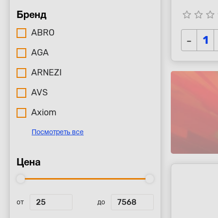
star_border
star_border
star_border
s
Бренд
ABRO
-
AGA
ARNEZI
AVS
Axiom
Посмотреть все
Цена
от
до