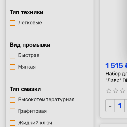
Тип техники
Легковые
Вид промывки
Быстрая
1 515 
Мягкая
Набор д
"Лавр" D
Тип смазки
star_border
star_border
star_border
s
Высокотемпературная
-
Графитовая
Жидкий ключ