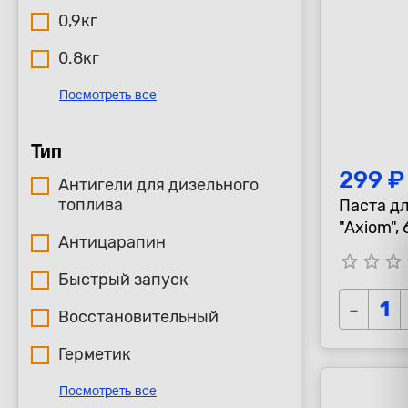
0,9кг
0.8кг
Посмотреть все
Тип
299 ₽
Антигели для дизельного
топлива
Паста д
"Axiom",
Антицарапин
star_border
star_border
star_border
s
Быстрый запуск
-
Восстановительный
Герметик
Посмотреть все