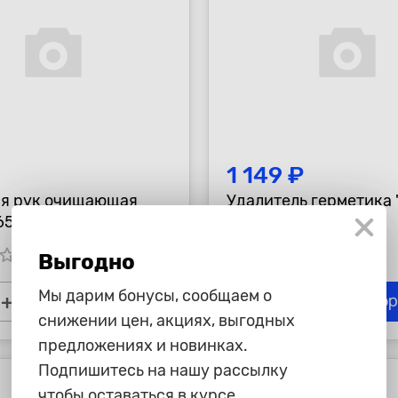
1 149 ₽
ля рук очищающая
Удалитель герметика "
 650мл
650мл
tar_border
star_border
star_border
star_border
star_border
star_border
star_border
Выгодно
Мы дарим бонусы, сообщаем о
+
-
+
В корзину
В ко
снижении цен, акциях, выгодных
предложениях и новинках.
Подпишитесь на нашу рассылку
чтобы оставаться в курсе