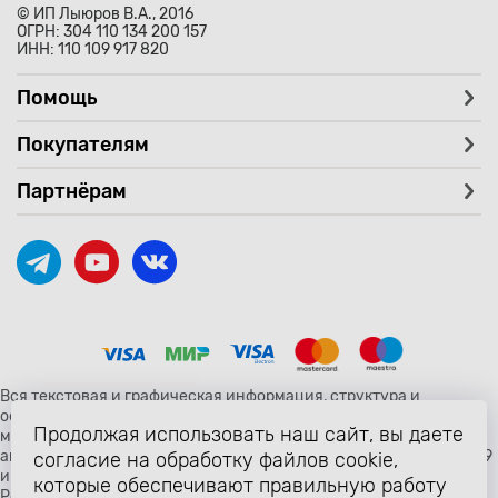
© ИП Лыюров В.А., 2016
ОГРН: 304 110 134 200 157
ИНН: 110 109 917 820
Помощь
Покупателям
Партнёрам
Вся текстовая и графическая информация, структура и
оформление страницы avtozaryad.ru защищены российскими и
Продолжая использовать наш сайт, вы даете
международными законами и соглашениями об охране
авторских прав и интеллектуальной собственности (статьи 1259
согласие на обработку файлов cookie,
и 1260 главы 70 «Авторское право» Гражданского Кодекса
которые обеспечивают правильную работу
Российской Федерации от 18 декабря 2006 года N 230-ФЗ).