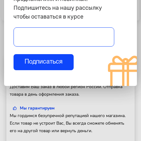
Клемма 6,5 мм "NordYada",
Клавиша круглая влагозащитная
Подпишитесь на нашу рассылку
кольцевая изолированная, 0,5-1,5
"Nord Yada", 250V 6А, 3-х конт.,
кв.мм
ON-OFF
чтобы оставаться в курсе
Подписаться
Полезная информация
Доставка
Доставим Ваш заказ в любой регион России. Отправка
товара в день оформления заказа.
Мы гарантируем
Мы гордимся безупречной репутацией нашего магазина.
Если товар не устроит Вас, Вы всегда сможете обменять
его на другой товар или вернуть деньги.