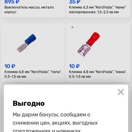
895 ₽
35 ₽
Выключатель массы, металл.
Клемма 6,3 мм "NordYada", "мама"
корпус
изолированная, 1,5-2,5 кв.мм
10 ₽
10 ₽
Клемма 4,8 мм "NordYada", "папа",
Клемма 4,8 мм "NordYada", "мама",
0,5-1,5 кв.мм
0,5-1,5 кв.мм
Выгодно
Мы дарим бонусы, сообщаем о
снижении цен, акциях, выгодных
10 ₽
225 ₽
предложениях и новинках.