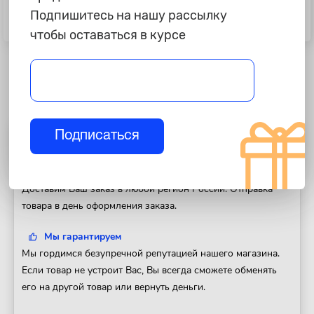
955 ₽
215 ₽
Подпишитесь на нашу рассылку
Очиститель кожи "Detail" "Leather
Очиститель двигателя "Vectron",
Clean", 500 мл М
520 мл.
чтобы оставаться в курсе
Подписаться
Полезная информация
Доставка
Доставим Ваш заказ в любой регион России. Отправка
товара в день оформления заказа.
Мы гарантируем
Мы гордимся безупречной репутацией нашего магазина.
Если товар не устроит Вас, Вы всегда сможете обменять
его на другой товар или вернуть деньги.