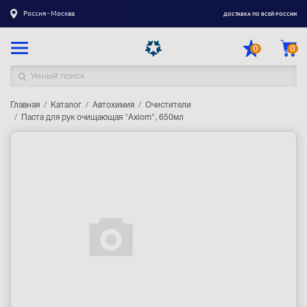
Россия - Москва
ДОСТАВКА ПО ВСЕЙ РОССИИ
0
0
Главная
Каталог товаров
Каталог
Автохимия
Очистители
Паста для рук очищающая "Axiom", 650мл
Регистрация
|
Вход
Доставка
Оплата
Гарантия
Контакты
Акции
Оптовым и корпоративным клиентам