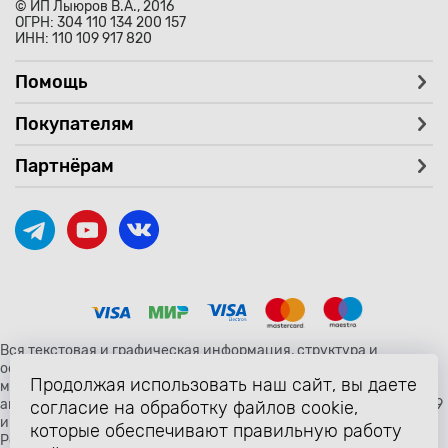
© ИП Лыюров В.А., 2016
ОГРН: 304 110 134 200 157
ИНН: 110 109 917 820
Помощь
Покупателям
Партнёрам
Вся текстовая и графическая информация, структура и
оформление страницы avtozaryad.ru защищены российскими и
Продолжая использовать наш сайт, вы даете
международными законами и соглашениями об охране
авторских прав и интеллектуальной собственности (статьи 1259
согласие на обработку файлов cookie,
и 1260 главы 70 «Авторское право» Гражданского Кодекса
которые обеспечивают правильную работу
Российской Федерации от 18 декабря 2006 года N 230-ФЗ).