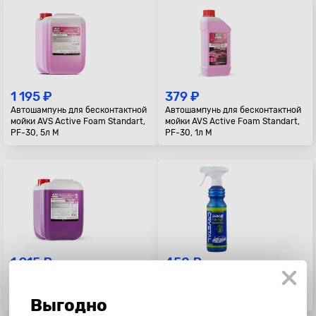
1 195 ₽
379 ₽
Автошампунь для бесконтактной
Автошампунь для бесконтактной
мойки AVS Active Foam Standart,
мойки AVS Active Foam Standart,
PF-30, 5л М
PF-30, 1л М
1 915 ₽
450 ₽
Автошампунь для бесконтактной
Автошампунь без воды Bullsone
мойки AVS Active Foam Ultra, PF-
Crystal, 500мл.
80, 6,2кг М
Выгодно