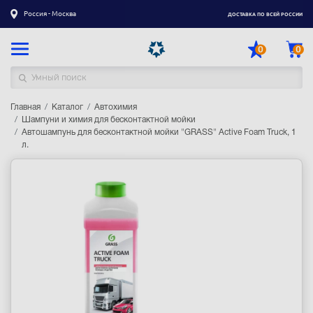
Россия - Москва
ДОСТАВКА ПО ВСЕЙ РОССИИ
0
0
Главная
Каталог товаров
Каталог
Автохимия
Шампуни и химия для бесконтактной мойки
Автошампунь для бесконтактной мойки "GRASS" Active Foam Truck, 1
Регистрация
|
Вход
л.
Доставка
Оплата
Гарантия
Контакты
Акции
Оптовым и корпоративным клиентам