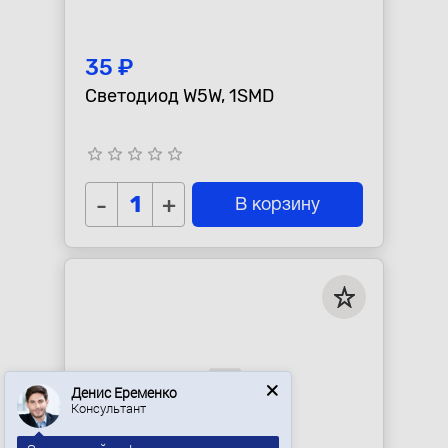
35 ₽
Светодиод W5W, 1SMD
star_border
star_border
star_border
star_border
star_border
-
+
В корзину
Денис Еременко
Консультант