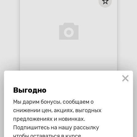
1 285 ₽
Светодиоды W21\5W "Allroad",
Выгодно
Solarx S, 12SMD, биполяр., 2 шт
star_border
star_border
star_border
star_border
star_border
Мы дарим бонусы, сообщаем о
снижении цен, акциях, выгодных
-
+
В корзину
предложениях и новинках.
Подпишитесь на нашу рассылку
чтобы оставаться в курсе