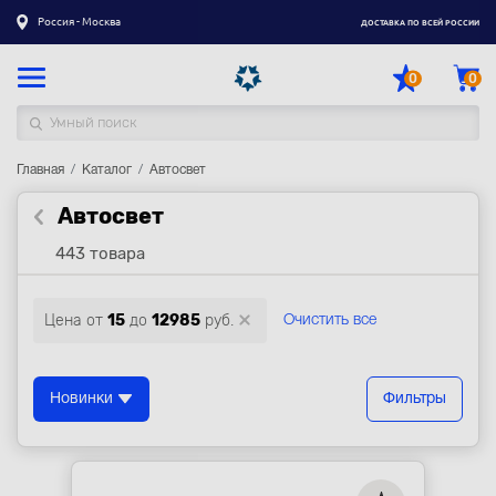
Россия - Москва
ДОСТАВКА ПО ВСЕЙ РОССИИ
0
0
Главная
Каталог товаров
Каталог
Автосвет
Автосвет
Регистрация
|
Вход
443 товара
Доставка
Оплата
Цена от
15
до
12985
руб.
Очистить все
Гарантия
Контакты
Новинки
Фильтры
Акции
Оптовым и корпоративным клиентам