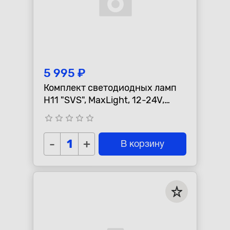
5 995 ₽
Комплект светодиодных ламп
H11 "SVS", MaxLight, 12-24V,
60W, 6000lm, 6000K, кулер
star_border
star_border
star_border
star_border
star_border
-
+
В корзину