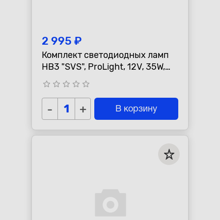
2 995 ₽
Комплект светодиодных ламп
HB3 "SVS", ProLight, 12V, 35W,
4000lm, 6000K, кулер
star_border
star_border
star_border
star_border
star_border
-
+
В корзину