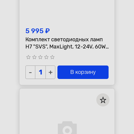
5 995 ₽
Комплект светодиодных ламп
H7 "SVS", MaxLight, 12-24V, 60W,
6000lm, 6000K, кулер
star_border
star_border
star_border
star_border
star_border
-
+
В корзину