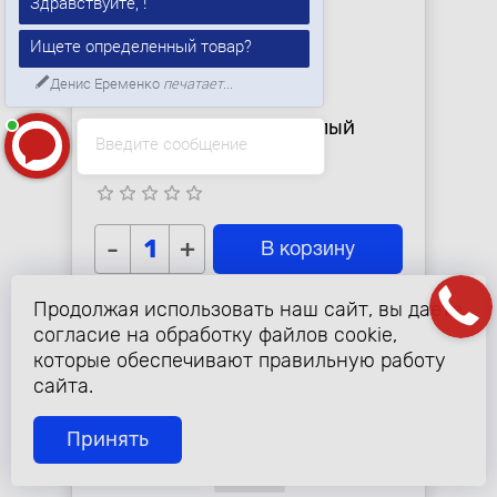
Здравствуйте, !
Ищете определенный товар?
Денис Еременко
печатает...
15 ₽
Светодиод W1, 1SMD, белый
Введите сообщение
star_border
star_border
star_border
star_border
star_border
-
+
В корзину
Продолжая использовать наш сайт, вы даете
согласие на обработку файлов cookie,
которые обеспечивают правильную работу
сайта.