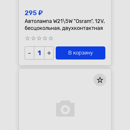
295 ₽
Автолампа W21\5W "Osram", 12V,
бесцокольная, двухконтактная
star_border
star_border
star_border
star_border
star_border
-
+
В корзину