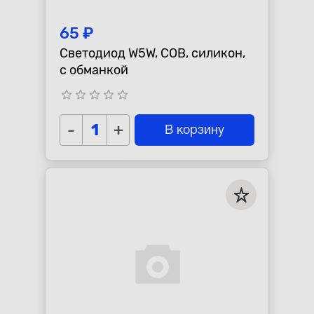
65 ₽
Светодиод W5W, COB, силикон,
с обманкой
star_border
star_border
star_border
star_border
star_border
-
+
В корзину