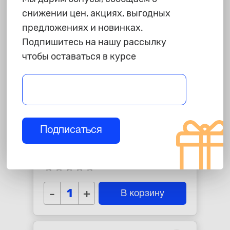
снижении цен, акциях, выгодных
предложениях и новинках.
Подпишитесь на нашу рассылку
чтобы оставаться в курсе
220 ₽
Подписаться
Щетка для дрели "АвтоДело",
25мм, торцевая
star_border
star_border
star_border
star_border
star_border
-
+
В корзину