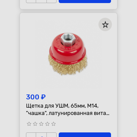
300 ₽
Щетка для УШМ, 65мм, М14,
"чашка", латунированная витая
проволока "ARNEZI"
star_border
star_border
star_border
star_border
star_border