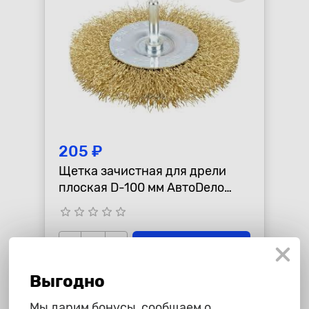
205 ₽
Щетка зачистная для дрели
плоская D-100 мм АвтоDело
44037
star_border
star_border
star_border
star_border
star_border
-
+
В корзину
Выгодно
Мы дарим бонусы, сообщаем о