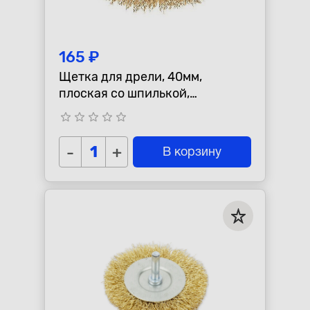
165 ₽
Щетка для дрели, 40мм,
плоская со шпилькой,
латунированная витая
star_border
star_border
star_border
star_border
star_border
проволока
-
+
В корзину