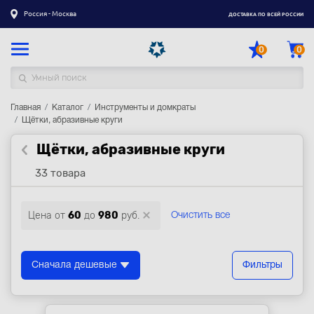
Россия - Москва
ДОСТАВКА ПО ВСЕЙ РОССИИ
0
0
Главная
Каталог товаров
Каталог
Инструменты и домкраты
Щётки, абразивные круги
Регистрация
|
Вход
Щётки, абразивные круги
Доставка
33 товара
Оплата
Цена от
60
до
980
руб.
Очистить все
Гарантия
Контакты
Сначала дешевые
Фильтры
Акции
Оптовым и корпоративным клиентам