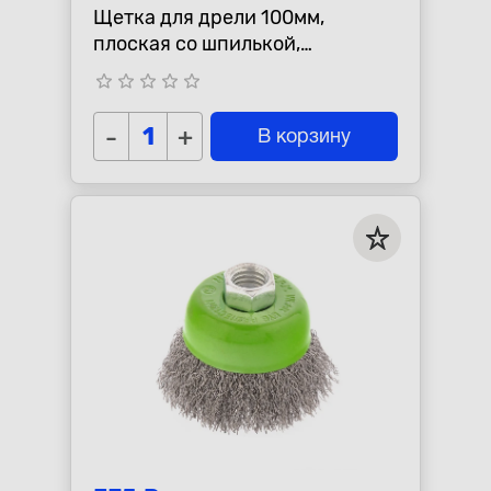
Щетка для дрели 100мм,
плоская со шпилькой,
латунированная витая
star_border
star_border
star_border
star_border
star_border
проволока
-
+
В корзину