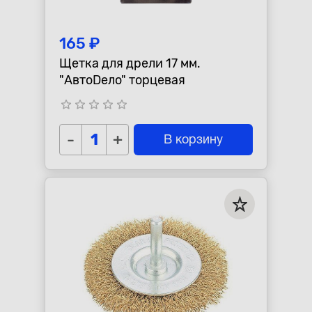
165 ₽
Щетка для дрели 17 мм.
"АвтоDело" торцевая
star_border
star_border
star_border
star_border
star_border
-
+
В корзину