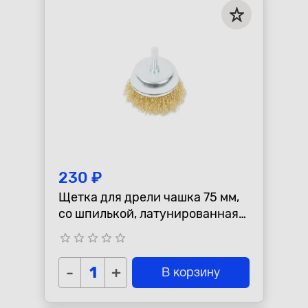
230 ₽
Щетка для дрели чашка 75 мм,
со шпилькой, латунированная
проволока ARNEZI R8041175
star_border
star_border
star_border
star_border
star_border
-
+
В корзину