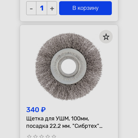
-
+
В корзину
340 ₽
Щетка для УШМ, 100мм,
посадка 22,2 мм. "Сибртех"
плоская, витая проволока
star_border
star_border
star_border
star_border
star_border