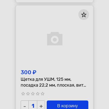
300 ₽
Щетка для УШМ, 125 мм,
посадка 22,2 мм, плоская, витая
проволока СИБРТЕХ 746567
star_border
star_border
star_border
star_border
star_border
-
+
В корзину