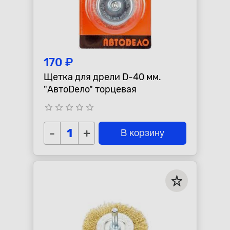
170 ₽
Щетка для дрели D-40 мм.
"АвтоDело" торцевая
star_border
star_border
star_border
star_border
star_border
-
+
В корзину