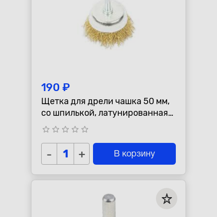
190 ₽
Щетка для дрели чашка 50 мм,
со шпилькой, латунированная
проволока d=0.3мм, 4500 об/
star_border
star_border
star_border
star_border
star_border
мин ARNEZI R8041
-
+
В корзину