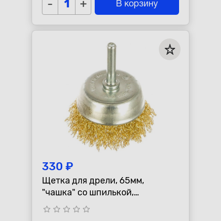
-
+
В корзину
330 ₽
Щетка для дрели, 65мм,
"чашка" со шпилькой,
латунированная витая
star_border
star_border
star_border
star_border
star_border
проволока