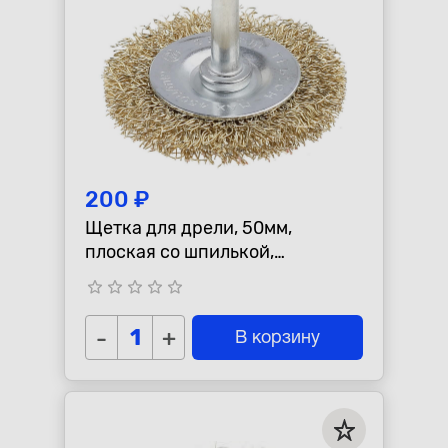
200 ₽
Щетка для дрели, 50мм,
плоская со шпилькой,
латунированная витая
star_border
star_border
star_border
star_border
star_border
проволока
-
+
В корзину