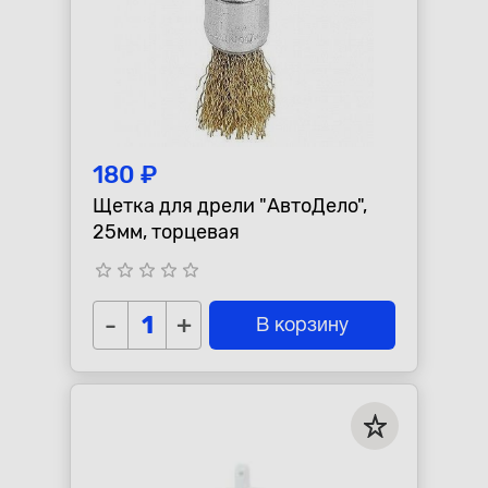
180 ₽
Щетка для дрели "АвтоДело",
25мм, торцевая
star_border
star_border
star_border
star_border
star_border
-
+
В корзину