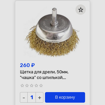
260 ₽
Щетка для дрели, 50мм,
"чашка" со шпилькой,
латунированная витая
star_border
star_border
star_border
star_border
star_border
проволока
-
+
В корзину