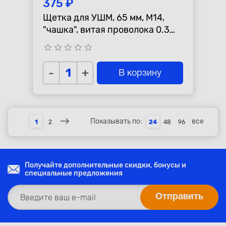
375 ₽
Щетка для УШМ, 65 мм, М14,
"чашка", витая проволока 0.3
мм СИБРТЕХ 746037
star_border
star_border
star_border
star_border
star_border
-
+
В корзину
Показывать по:
все
1
2
24
48
96
Получайте дополнительные скидки, бонусы и
специальные предложения