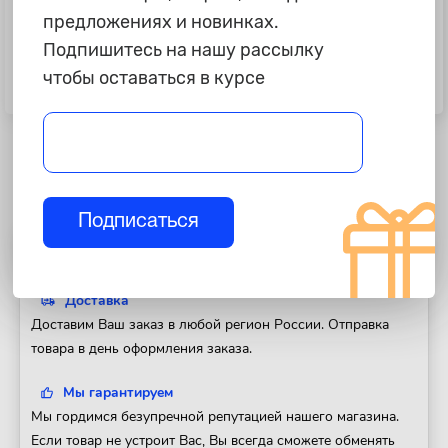
предложениях и новинках.
Подпишитесь на нашу рассылку
205 ₽
205 ₽
чтобы оставаться в курсе
Набор переходников для щеток
Набор переходников для щеток
дворников "Heyner" Key Lock
дворников "Alсa" Central Lock
Подписаться
Полезная информация
Доставка
Доставим Ваш заказ в любой регион России. Отправка
товара в день оформления заказа.
Мы гарантируем
Мы гордимся безупречной репутацией нашего магазина.
Если товар не устроит Вас, Вы всегда сможете обменять