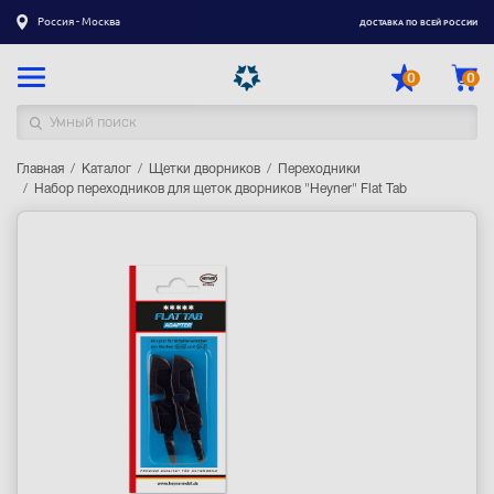
Россия - Москва
ДОСТАВКА ПО ВСЕЙ РОССИИ
0
0
Главная
Каталог товаров
Каталог
Щетки дворников
Переходники
Набор переходников для щеток дворников "Heyner" Flat Tab
Регистрация
|
Вход
Доставка
Оплата
Гарантия
Контакты
Акции
Оптовым и корпоративным клиентам