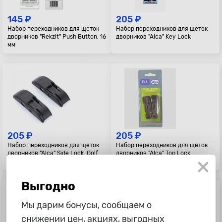
145 ₽
205 ₽
Набор переходников для щеток
Набор переходников для щеток
дворников "Rekzit" Push Button, 16
дворников "Alca" Key Lock
мм
205 ₽
205 ₽
Набор переходников для щеток
Набор переходников для щеток
дворников "Alсa" Side Lock, Golf,
дворников "Alca" Top Lock,
Ford Focus, Mazda
Renault Duster
Выгодно
Мы дарим бонусы, сообщаем о
снижении цен, акциях, выгодных