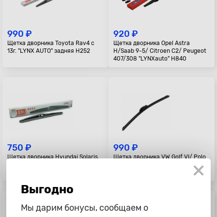
990 ₽
920 ₽
Щетка дворника Toyota Rav4 с
Щетка дворника Opel Astra
13г. "LYNX AUTO" задняя H252
H/Saab 9-5/ Citroen C2/ Peugeot
407/308 "LYNXauto" H840
750 ₽
990 ₽
Щетка дворника Hyundai Solaris,
Щетка дворника VW Golf VI/ Polo
Kia Rio с 11г., Soul, Sorento
09-/ Skoda Yetti "LYNX AUTO"
"LYNXauto" задняя, H281, 280мм
задняя A282
Выгодно
Мы дарим бонусы, сообщаем о