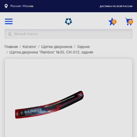
Россия - Москва
ДОСТАВКА ПО ВСЕЙ РОССИИ
0
0
Главная
Каталог товаров
Каталог
Щетки дворников
Задние
Щетка дворника "Rainbox" №35, CH-512, задняя
Регистрация
|
Вход
Доставка
Оплата
Гарантия
Контакты
Акции
Оптовым и корпоративным клиентам