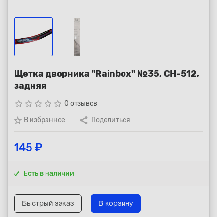
Республика Коми - Сыктывкар
+7 (800) 250-15-01
Щетка дворника "Rainbox" №35, CH-512,
задняя
star_border
star_border
star_border
star_border
star_border
0 отзывов
В избранное
Поделиться
145 ₽
Есть в наличии
Быстрый заказ
В корзину