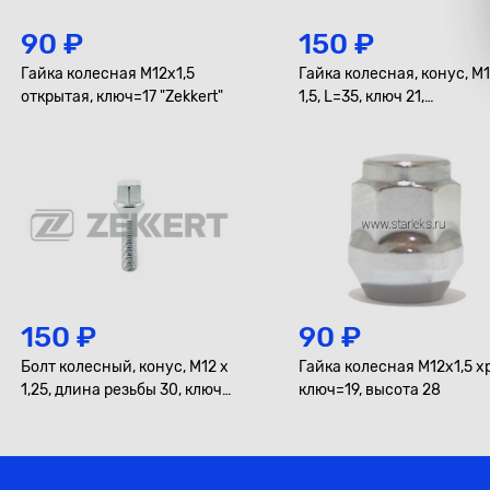
90 ₽
150 ₽
Гайка колесная M12x1,5
Гайка колесная, конус, M1
открытая, ключ=17 "Zekkert"
1,5, L=35, ключ 21,
Хром=901445HT
150 ₽
90 ₽
Болт колесный, конус, M12 x
Гайка колесная M12x1,5 х
1,25, длина резьбы 30, ключ
ключ=19, высота 28
19, Цинк=С19В23