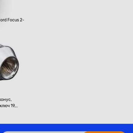
ord Focus 2-
on/Mondeo
крытая
конус,
ключ 19,