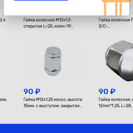
80 ₽
190 ₽
2 x
Гайка колесная M12x1,5
Гайка колесная F
открытая L=25, ключ=19
3/C-
"Zekkert"
Max/Fiesta/Fusi
4/Kuga "Ford" от
90 ₽
90 ₽
ром,
Гайка M12х1,25 конус, высота
Гайка колесная, 
35мм, с выступом, закрытая,
12mm*1.25, L=28, 
ключ 19мм, хром
Хром "Zekkert"