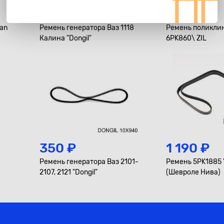
790 ₽
590 ₽
gan
Ремень генератора Ваз 1118
Ремень поликли
Калина "Dongil"
6PK860\ ZIL
350 ₽
1 190 ₽
Ремень генератора Вaз 2101-
Ремень 5PK1885 "
2107, 2121 "Dongil"
(Шевроле Нива)