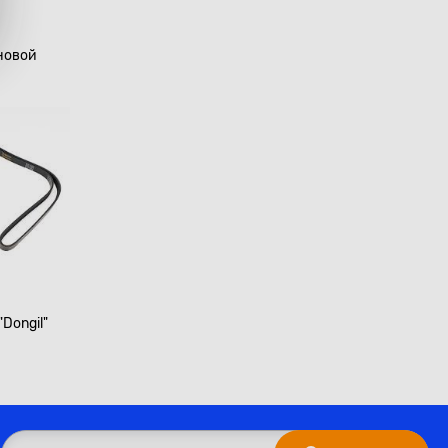
новой
Dongil"