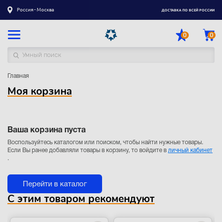
Россия - Москва
ДОСТАВКА ПО ВСЕЙ РОССИИ
0
0
Главная
Каталог товаров
Моя корзина
Регистрация
|
Вход
Доставка
Ваша корзина пуста
Оплата
Воспользуйтесь каталогом или поиском, чтобы найти нужные товары.
Если Вы ранее добавляли товары в корзину, то войдите в
личный кабинет
Гарантия
.
Контакты
Перейти в каталог
С этим товаром рекомендуют
Акции
Оптовым и корпоративным клиентам