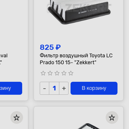
825 ₽
val
Фильтр воздушный Toyota LC
"
Prado 150 15- "Zekkert"
star_border
star_border
star_border
star_border
star_border
-
+
рзину
В корзину