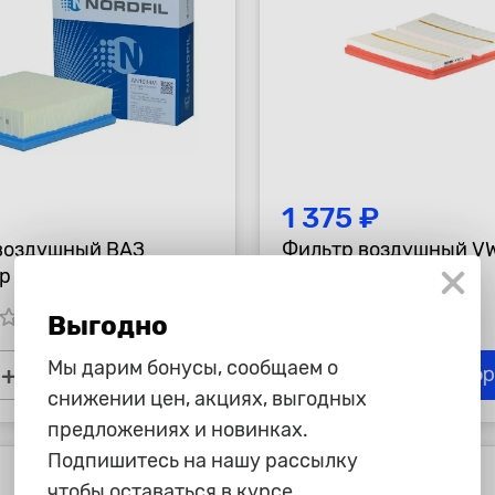
1 375 ₽
воздушный ВАЗ
Фильтр воздушный VW,
 "NORDFIL" с метал.
Skoda =C22035
tar_border
star_border
star_border
star_border
star_border
star_border
star_border
Выгодно
Мы дарим бонусы, сообщаем о
+
-
+
В корзину
В ко
снижении цен, акциях, выгодных
предложениях и новинках.
Подпишитесь на нашу рассылку
чтобы оставаться в курсе