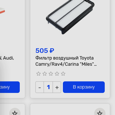
505 ₽
 Audi,
Фильтр воздушный Toyota
Camry/Rav4/Carina "Miles"
=C31101/1
star_border
star_border
star_border
star_border
star_border
-
+
рзину
В корзину