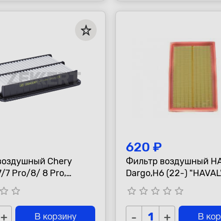
620 ₽
воздушный Chery
Фильтр воздушный H
/7 Pro/8/ 8 Pro,
Dargo,H6 (22-) "HAVAL
 "Zekkert"
tar_border
star_border
star_border
star_border
star_border
star_border
star_border
+
-
+
В корзину
В ко