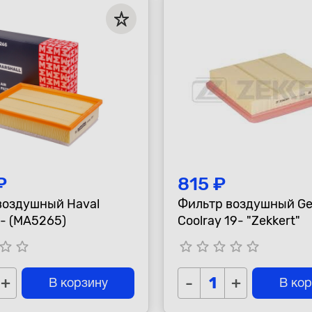
₽
815 ₽
воздушный Haval
Фильтр воздушный Ge
2- (MA5265)
Coolray 19- "Zekkert"
tar_border
star_border
star_border
star_border
star_border
star_border
star_border
+
-
+
В корзину
В ко