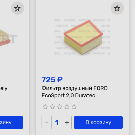
725 ₽
ely
Фильтр воздушный FORD
EcoSport 2,0 Duratec
star_border
star_border
star_border
star_border
star_border
-
+
рзину
В корзину