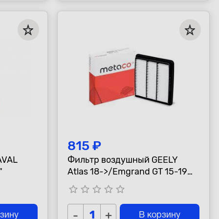
815 ₽
AVAL
Фильтр воздушный GEELY
"
Atlas 18->/Emgrand GT 15-19
"Metaco"
star_border
star_border
star_border
star_border
star_border
-
+
рзину
В корзину