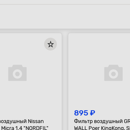
895 ₽
воздушный Nissan
Фильтр воздушный G
 Micra 1.4 "NORDFIL"
WALL Poer KingKong, 