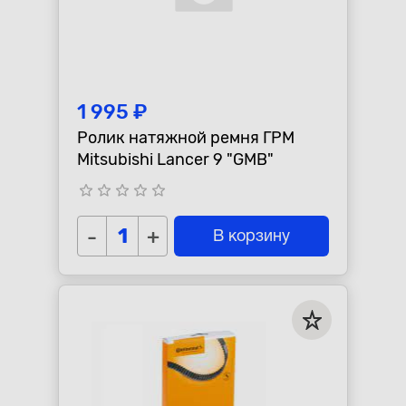
1 995 ₽
Ролик натяжной ремня ГРМ
Mitsubishi Lancer 9 "GMB"
star_border
star_border
star_border
star_border
star_border
-
+
В корзину