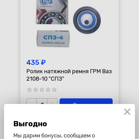
435 ₽
Ролик натяжной ремня ГРМ Ваз
2108-10 "СПЗ"
star_border
star_border
star_border
star_border
star_border
-
+
В корзину
Выгодно
Мы дарим бонусы, сообщаем о