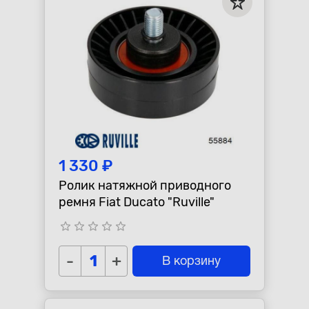
1 330 ₽
Ролик натяжной приводного
ремня Fiat Ducato "Ruville"
star_border
star_border
star_border
star_border
star_border
-
+
В корзину