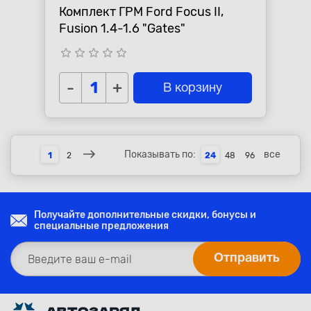
Комплект ГРМ Ford Focus II,
Fusion 1.4-1.6 "Gates"
star_border
star_border
star_border
star_border
star_border
-
+
В корзину
Показывать по:
все
1
2
24
48
96
Получайте дополнительные скидки, бонусы и
специальные предложения