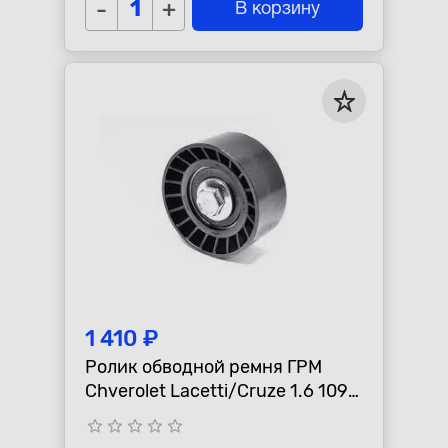
-
+
В корзину
1 410 ₽
Ролик обводной ремня ГРМ
Chverolet Lacetti/Cruze 1.6 109
л.с.
star_border
star_border
star_border
star_border
star_border