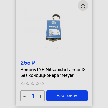
255 ₽
Ремень ГУР Mitsubishi Lancer IX
без кондиционера "Meyle"
star_border
star_border
star_border
star_border
star_border
-
+
В корзину