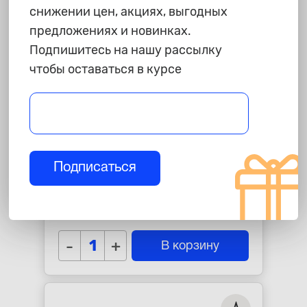
снижении цен, акциях, выгодных
предложениях и новинках.
Подпишитесь на нашу рассылку
чтобы оставаться в курсе
2 240 ₽
Подписаться
Ролик натяжной ремня ГРМ
Opel Astra G 1.6-1.8, Astra H 1.8
"SNR"
star_border
star_border
star_border
star_border
star_border
-
+
В корзину