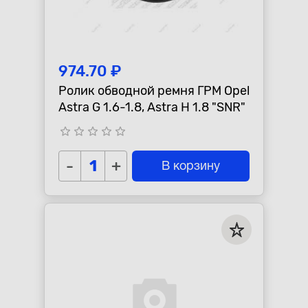
974.70 ₽
Ролик обводной ремня ГРМ Opel
Astra G 1.6-1.8, Astra H 1.8 "SNR"
star_border
star_border
star_border
star_border
star_border
-
+
В корзину