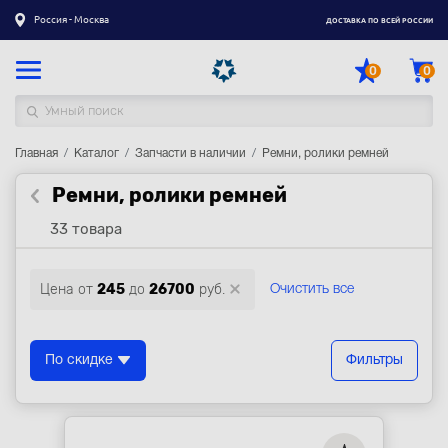
Россия - Москва
ДОСТАВКА ПО ВСЕЙ РОССИИ
0
0
Главная
Каталог товаров
Каталог
Запчасти в наличии
Ремни, ролики ремней
Ремни, ролики ремней
Регистрация
|
Вход
33 товара
Доставка
Оплата
Цена от
245
до
26700
руб.
Очистить все
Гарантия
Контакты
По скидке
Фильтры
Акции
Оптовым и корпоративным клиентам