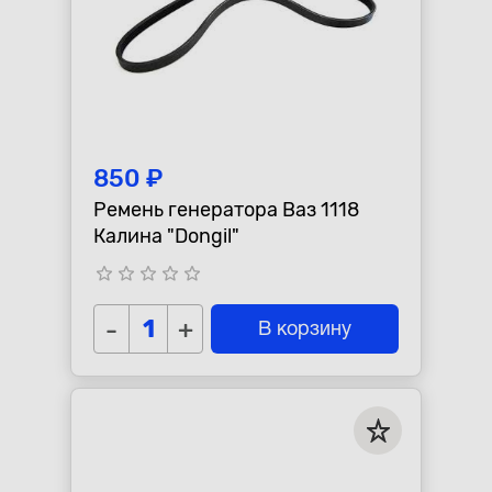
850 ₽
Ремень генератора Ваз 1118
Калина "Dongil"
star_border
star_border
star_border
star_border
star_border
-
+
В корзину